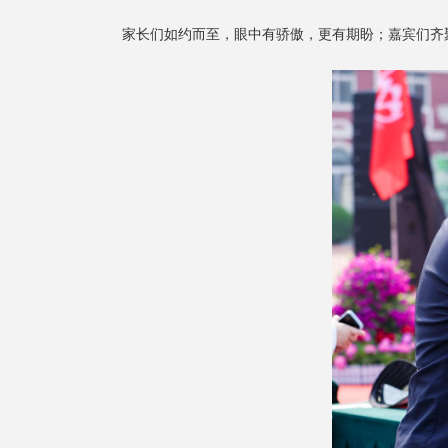
家长们如约而至，眼中有骄傲，更有期盼；嘉宾们齐