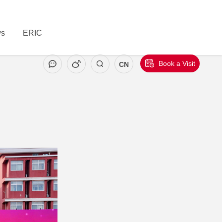
s
ERIC
Book a Visit
CN