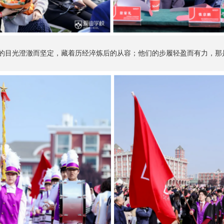
的目光澄澈而坚定，藏着历经淬炼后的从容；他们的步履轻盈而有力，那